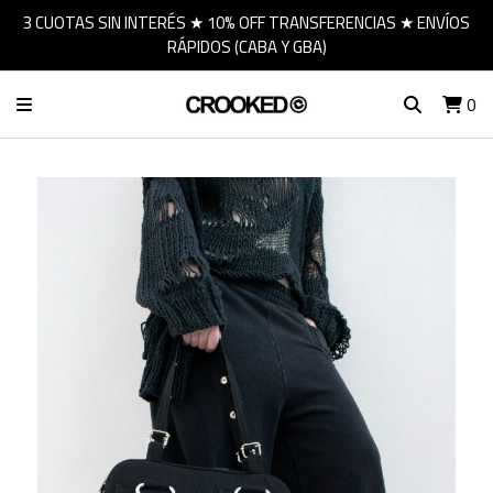
3 CUOTAS SIN INTERÉS ★ 10% OFF TRANSFERENCIAS ★ ENVÍOS
RÁPIDOS (CABA Y GBA)
0