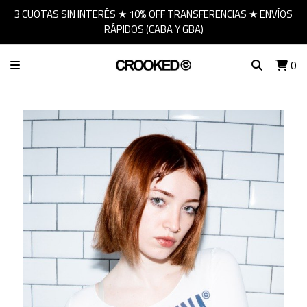
3 CUOTAS SIN INTERÉS ★ 10% OFF TRANSFERENCIAS ★ ENVÍOS
RÁPIDOS (CABA Y GBA)
0